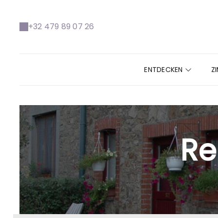
+32 479 89 07 26
ENTDECKEN
Z
Re